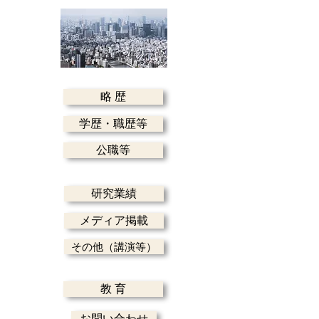
略 歴
学歴・職歴等
公職等
研究業績
メディア掲載
その他（講演等）
教 育
お問い合わせ