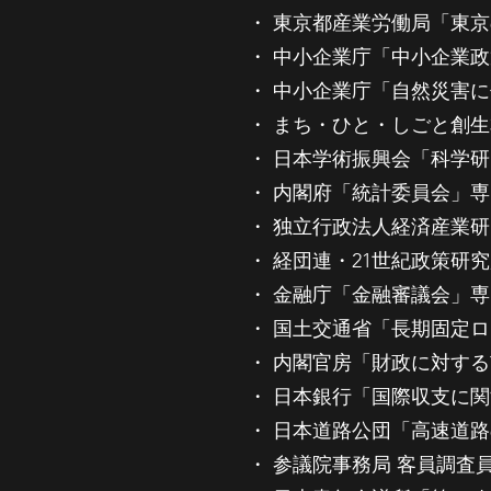
・ 東京都産業労働局「東京の
・ 中小企業庁「中小企業政策
・ 中小企業庁「自然災害に係
・ まち・ひと・しごと創生本
・ 日本学術振興会「科学研究
・ 内閣府「統計委員会」専門委員
・ 独立行政法人経済産業研究所
・ 経団連・21世紀政策研究所
・ 金融庁「金融審議会」専門委員
・ 国土交通省「長期固定ロー
・ 内閣官房「財政に対する市
・ 日本銀行「国際収支に関する
・ 日本道路公団「高速道路の
・ 参議院事務局 客員調査員（2